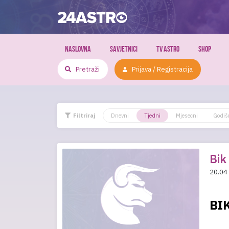
NASLOVNA
SAVJETNICI
TV ASTRO
SHOP
Prijava / Registracija
Filtriraj
Dnevni
Tjedni
Mjesecni
Godiš
Bik
20.04
BI