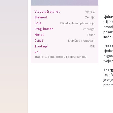
Vladajući planet
Venera
Ljuba
Element
Zemlja
U ljuba
Boja
Blijedo plava i plava boja
emocij
Dragi kamen
Smaragd
pokaza
Metal
Bakar
inače.
Cvijet
Ljubičica i jorgovan
Posao
Životinja
Bik
Tjedan
Voli
dugoro
Tradiciju, dom, prirodu i dobru kuhinju.
tvoju 
Energ
Osjeća
je vri
prehra