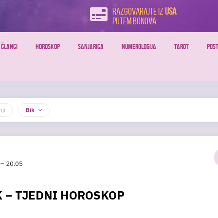
Razgovarajte iz
USA
putem bonova
ČLANCI
HOROSKOP
SANJARICA
NUMEROLOGIJA
TAROT
POST
nji
Bik
 – 20.05
K – TJEDNI HOROSKOP