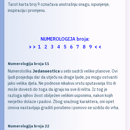
Tarot karta broj 9 označava unutrašnju snagu, ispunjenje,
inspiraciju i promjenu.
NUMEROLOGIJA broja:
> >
1
2
3
4
5
6
7
8
9
< <
Numerologija broja 11
Numerološka
Jedanaestica
u sebi sadrži velike planove. Ovi
ljudi posjeduju dar da utječu na druge ljude, pa mogu ostvariti
jako velika djela. Ne podnose nikakvu vrstu sputavanja što ih
može dovesti do toga da igraju na sve ili ništa. Iz tog je
razloga njihov život obilježen velikim usponima, nakon kojih
nerjetko dolaze i padovi. Zbog snažnog karaktera, oni opet
iznova nastavljaju graditi porušeno i ponovo se uzdižu do vrha.
Numerologija broja 22