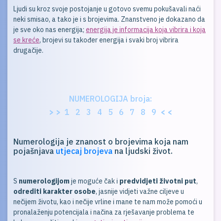
Ljudi su kroz svoje postojanje u gotovo svemu pokušavali naći
neki smisao, a tako je i s brojevima. Znanstveno je dokazano da
je sve oko nas energija;
energija je informacija koja vibrira i koja
se kreće
, brojevi su također energija i svaki broj vibrira
drugačije.
NUMEROLOGIJA broja:
> >
1
2
3
4
5
6
7
8
9
< <
Numerologija je znanost o brojevima koja nam
pojašnjava
utjecaj brojeva
na ljudski život.
S
numerologijom
je moguće čak i
predvidjeti životni put
,
odrediti karakter osobe
, jasnije vidjeti važne ciljeve u
nečijem životu, kao i nečije vrline i mane te nam može pomoći u
pronalaženju potencijala i načina za rješavanje problema te