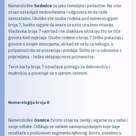
Numerološke
Sedmice
su jako temeljite i pedantne. Ne vole
stvari ostavljati nedovršenima i odgovara im da rade
samostalno. Ukoliko ste osoba rođena pod numerologijom
broja 7, budite sigurni da imate izrazito izraženu intuiciju.
Vladavina broja 7 vam baš i ne olakšava situaciju što se tiče
govora kod osjećaja. Osobe rođene u broju 7 teško pokazuju i
govore o svojim emocijama, ali kad se vežu za nekoga, u
potpunosti mu se posvećuju i predaju. Slično je i u odnosima s
prijateljima - teško sklapaju nova poznanstva.
Tarot karta broja 7 označava potragu za duhovnošću i
mudrošću, a povezuje se s vjerom i istinom.
Numerologija broja 8
Numerološke
Osmice
čvrsto stoje na zemlji i sigurne su u sebe i
svoje odluke. Odlikuju se velikim samopouzdanjem koje daje
rezultate u poslovnom segmentu njihovog života, posebno u