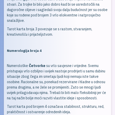
stvari. Za trojke bi bilo jako dobro kad bi se usredotočili na
dugoročne ciljeve i sagledali svoju dalju budućnost jer su osobe
koje su rođene pod brojem 3 vrlo elokventne i natprosječno
snalažljive.
Tarot karta broja 3 povezuje se s rastom, stvaranjem,
kreativnošću i prijateljstvom.
Numerologija broja 4
Numerološke
Četvorke
su vrlo savjesne i vrijedne. Svemu
pristupaju vrlo ozbiljno i uvijek nastoje prodrijeti u samu dubinu
situacije zbog čega im smetaju ljudi koji nemaju iste takve
osobine. Racionalne su, ponekad rezervirane i hladne u odnosu
prema drugima, a ne žele se promijeniti. Zato se mnogi ljudi
uvijek prilagođavaju njima. Trebali bi biti malo fleksibilniji jer će
na taj način bolje moći razviti vlastite ideje i sposobnosti.
Tarot karta pod brojem 4 označava stabilnost, strukturu, red,
praktičnost i ostvarenje određenih ideja.