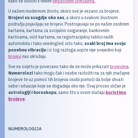
kako se suočiti s nekim
negativnim utjecajima.
U našem modernom životu, skoro sve je vezano za brojeve.
Brojevi su svugdje oko nas
, a skoro u svakom životnom
području pojavljuju se brojevi. Postrojavaju se po našim osobnim
kartama, kartama za socijalno osiguranje, bankovnim
karticama, vizit kartama, na registracijskoj tablici naših
automobila i tako unedogled. isto tako,
svaki broj ima svoju
posebnu vibraciju
i iz tog razloga uopće nije svejedno koji
brojevi
nas okružuju.
Sve na svijetu je povezano tako da se može prikazati
brojevima
.
Numerolozi
tako mogu čak i osobe razložiti na za njih značajne
brojeve te uz pomoć tih brojeva osobi pomoći da bolje shvati
sebe i situacije koje se događaju oko nje. Ovaj proces sličan je
astrologiji i horoskopu
, samo što u ovom slučaju
koristimo
brojeve
.
NUMEROLOGIJA