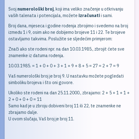
Svoj
numerološki broj
, koji ima veliko značenje u otkrivanju
vaših talenata i potencijala, možete
izračunati
i sami.
Broj dana, mjeseca i godine rođenja zbrojimo i svedemo na broj
između 1 i 9, osim ako ne dobijemo brojeve 11 i 22. Te brojeve
ostavljamo takvima. Poslužite se sljedećim primjerom:
Znači ako ste rođeni npr. na dan 10.03.1985., zbrojit ćete sve
znamenke iz datuma rođenja.
10.03.1985. = 1 + 0 + 0 + 3 + 1 + 9 + 8 + 5 = 27 = 2 + 7 = 9
Vaš numerološki broj je broj 9. U nastavku možete pogledati
simboliku brojeva i što oni govore.
Ukoliko ste rođeni na dan 25.11.2000., zbrajamo: 2 + 5 + 1 + 1 +
2 + 0 + 0 + 0 = 11
Samo kad je u zbroju dobiveni broj 11 ili 22, te znamenke ne
zbrajamo dalje.
U ovom slučaju, Vaš broj je broj 11.