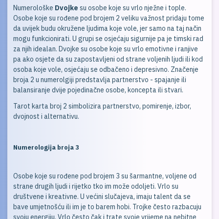
Numerološke
Dvojke
su osobe koje su vrlo nježne i tople.
Osobe koje su rođene pod brojem 2 veliku važnost pridaju tome
da uvijek budu okružene ljudima koje vole, jer samo na taj način
mogu funkcionirati. U grupi se osjećaju sigurnije pa je timski rad
za njih idealan. Dvojke su osobe koje su vrlo emotivne i ranjive
pa ako osjete da su zapostavljeni od strane voljenih ljudi ili kod
osoba koje vole, osjećaju se odbačeno i depresivno. Značenje
broja 2 u numerolgiji predstavlja partnerstvo - spajanje ili
balansiranje dvije pojedinačne osobe, koncepta ili stvari.
Tarot karta broj 2 simbolizira partnerstvo, pomirenje, izbor,
dvojnost i alternativu.
Numerologija broja 3
Osobe
koje su rođene pod brojem 3 su šarmantne, voljene od
strane drugih ljudi i rijetko tko im može odoljeti. Vrlo su
društvene i kreativne. U većini slučajeva, imaju talent da se
bave umjetnošću ili im je to barem hobi. Trojke često razbacuju
svoju energiju. Vrlo često čak i trate svoje vrijeme na nebitne