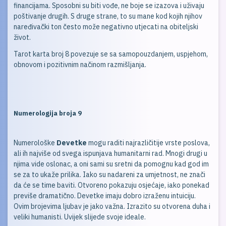
financijama. Sposobni su biti vođe, ne boje se izazova i uživaju
poštivanje drugih. S druge strane, to su mane kod kojih njihov
naređivački ton često može negativno utjecati na obiteljski
život.
Tarot karta broj 8 povezuje se sa samopouzdanjem, uspjehom,
obnovom i pozitivnim načinom razmišljanja.
Numerologija broja 9
Numerološke
Devetke
mogu raditi najrazličitije vrste poslova,
ali ih najviše od svega ispunjava humanitarni rad. Mnogi drugi u
njima vide oslonac, a oni sami su sretni da pomognu kad god im
se za to ukaže prilika. Iako su nadareni za umjetnost, ne znači
da će se time baviti. Otvoreno pokazuju osjećaje, iako ponekad
previše dramatično. Devetke imaju dobro izraženu intuiciju.
Ovim brojevima ljubav je jako važna. Izrazito su otvorena duha i
veliki humanisti. Uvijek slijede svoje ideale.