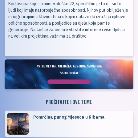
Kod osoba koje su numerološke 22, specifično je to da su to
ljudi koji imaju natprosječne sposobnosti. Njihov put obilježen je
mnogobrojnim aktivnostima u kojim dolaze do izražaja njihove
odlične sposobnosti, a posljedice su djela koja pamte
generacije. Najčešće zanemare vlastite interese i više djeluju
na velikim projektima važnima za društvo.
ASTRO CENTAR, Njemačka, Austrija, Švicarska
Astro centar
Pročitajte i ove teme
Pomrčina punog Mjeseca u Ribama