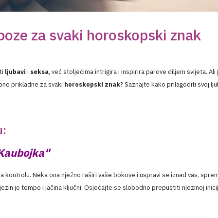
oze za svaki horoskopski znak
ti
ljubavi
i
seksa
, već stoljećima intrigira i inspirira parove diljem svijeta. Ali
no prikladne za svaki
horoskopski znak
? Saznajte kako prilagoditi svoj lj
u:
Kaubojka"
 kontrolu. Neka ona nježno raširi vaše bokove i uspravi se iznad vas, spre
in je tempo i jačina ključni. Osjećajte se slobodno prepustiti njezinoj inicij