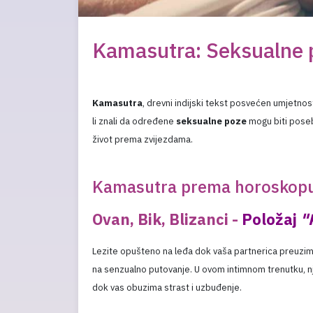
Kamasutra: Seksualne p
Kamasutra
, drevni indijski tekst posvećen umjetnos
li znali da određene
seksualne poze
mogu biti poseb
život prema zvijezdama.
Kamasutra prema horoskop
Ovan, Bik, Blizanci -
Položaj
"
Lezite opušteno na leđa dok vaša partnerica preuzima
na senzualno putovanje. U ovom intimnom trenutku, njez
dok vas obuzima strast i uzbuđenje.