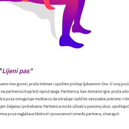
"
Lijeni pas"
i samo ime govori, pruža intiman i opušten pristup ljubavnom činu. U ovoj pozi
se na partnericu koja leži ispod njega. Partnerica, kao domaćin igre, pruža ud
ra poza omogućuje muškarcu da istražuje različite senzualne pokrete i rit
im željama i potrebama. Partnerica može uživati u pasivnoj ulozi, opuštajući
timna poza naglašava bliskost i povezanost između partnera, stvarajući