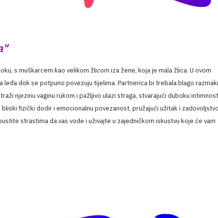
a"
oku, s muškarcem kao velikom žlicom iza žene, koja je mala žlica. U ovom
a leđa dok se potpuno povezuju tijelima. Partnerica bi trebala blago razmak
raži njezinu vaginu rukom i pažljivo ulazi straga, stvarajući duboku intimnost
iski fizički dodir i emocionalnu povezanost, pružajući užitak i zadovoljstv
tite strastima da vas vode i uživajte u zajedničkom iskustvu koje će vam