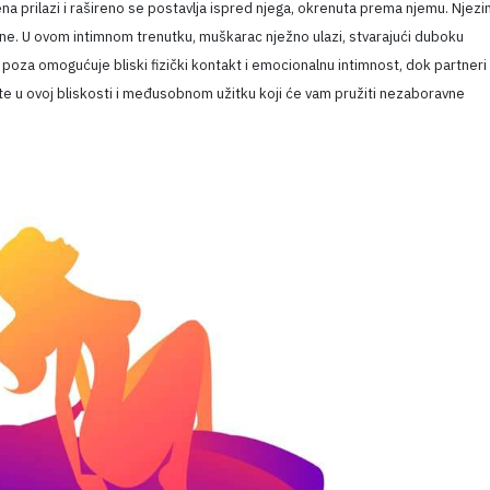
a prilazi i rašireno se postavlja ispred njega, okrenuta prema njemu. Njezin
ne. U ovom intimnom trenutku, muškarac nježno ulazi, stvarajući duboku
oza omogućuje bliski fizički kontakt i emocionalnu intimnost, dok partneri
ajte u ovoj bliskosti i međusobnom užitku koji će vam pružiti nezaboravne