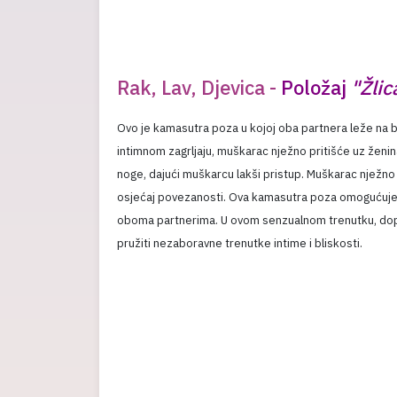
Rak, Lav, Djevica -
Položaj
"Žlic
Ovo je kamasutra poza u kojoj oba partnera leže na b
intimnom zagrljaju, muškarac nježno pritišće uz ženin
noge, dajući muškarcu lakši pristup. Muškarac nježno t
osjećaj povezanosti. Ova kamasutra poza omogućuje bl
oboma partnerima. U ovom senzualnom trenutku, dopus
pružiti nezaboravne trenutke intime i bliskosti.