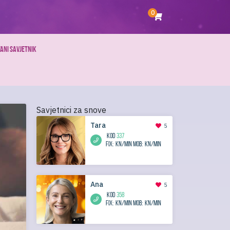
0
ANI SAVJETNIK
Savjetnici za snove
Tara
5
KOD
337
Fix:
kn/min
Mob:
kn/min
Ana
5
KOD
358
Fix:
kn/min
Mob:
kn/min