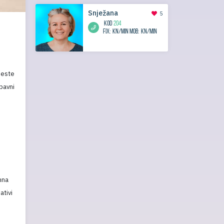
Snježana
5
KOD
204
Fix:
kn/min
Mob:
kn/min
 jeste
ubavni
mna
ativi