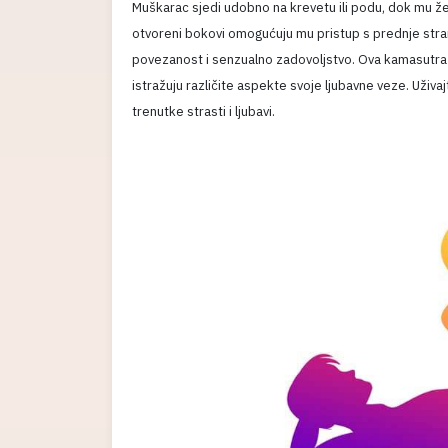
Muškarac sjedi udobno na krevetu ili podu, dok mu žen
otvoreni bokovi omogućuju mu pristup s prednje stra
povezanost i senzualno zadovoljstvo. Ova kamasutra p
istražuju različite aspekte svoje ljubavne veze. Uživ
trenutke strasti i ljubavi.