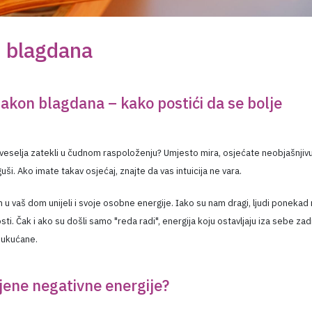
n blagdana
akon blagdana – kako postići da se bolje
i veselja zatekli u čudnom raspoloženju? Umjesto mira, osjećate neobjašnjiv
ši. Ako imate takav osjećaj, znajte da vas intuicija ne vara.
m u vaš dom unijeli i svoje osobne energije. Iako su nam dragi, ljudi ponekad
sti. Čak i ako su došli samo "reda radi", energija koju ostavljaju iza sebe za
e ukućane.
jene negativne energije?