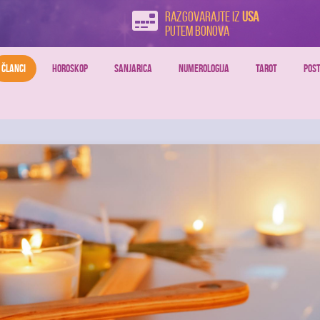
Razgovarajte iz
USA
putem bonova
ČLANCI
HOROSKOP
SANJARICA
NUMEROLOGIJA
TAROT
POST