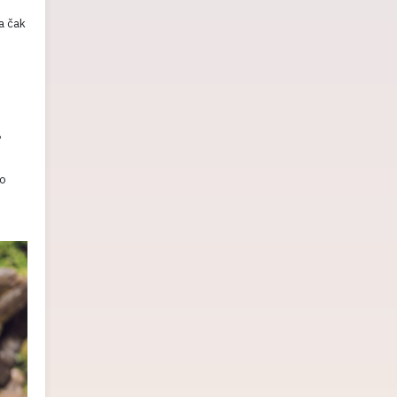
a čak
,
ko