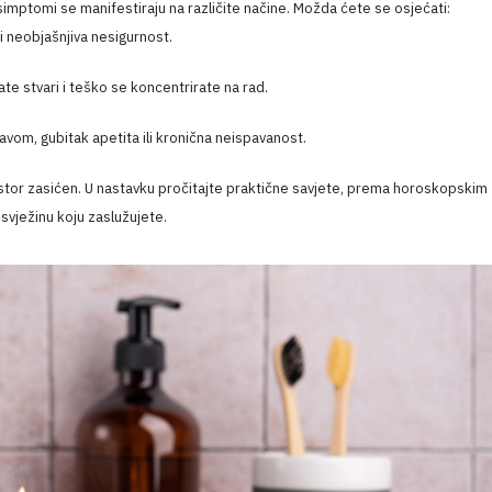
imptomi se manifestiraju na različite načine. Možda ćete se osjećati:
i neobjašnjiva nesigurnost.
ate stvari i teško se koncentrirate na rad.
vom, gubitak apetita ili kronična neispavanost.
rostor zasićen. U nastavku pročitajte praktične savjete, prema horoskopskim
 svježinu koju zaslužujete.