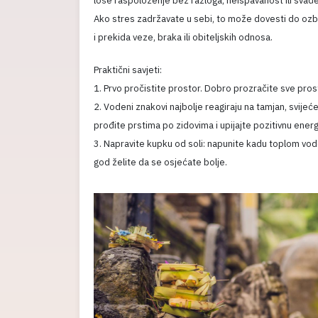
loše raspoloženje bez razloga, neispavanost ili svađ
Ako stres zadržavate u sebi, to može dovesti do ozbi
i prekida veze, braka ili obiteljskih odnosa.
Praktični savjeti:
1. Prvo pročistite prostor. Dobro prozračite sve prost
2. Vodeni znakovi najbolje reagiraju na tamjan, svijeće 
prođite prstima po zidovima i upijajte pozitivnu energi
3. Napravite kupku od soli: napunite kadu toplom vodo
god želite da se osjećate bolje.