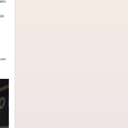
lanu
ših
plom