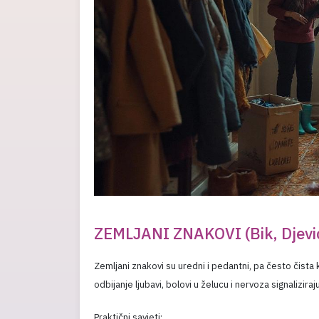
ZEMLJANI ZNAKOVI (Bik, Djevic
Zemljani znakovi su uredni i pedantni, pa često čista ku
odbijanje ljubavi, bolovi u želucu i nervoza signalizira
Praktični savjeti: