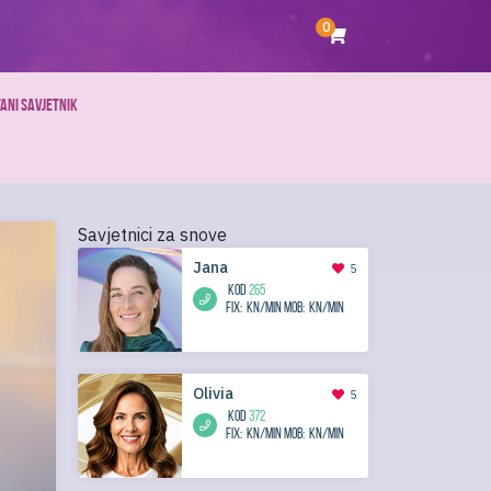
0
ANI SAVJETNIK
Savjetnici za snove
Jana
5
KOD
265
Fix:
kn/min
Mob:
kn/min
Olivia
5
KOD
372
Fix:
kn/min
Mob:
kn/min