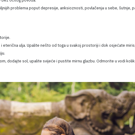
e bez očitog povoda.
ljnijih problema poput depresije, anksioznosti, povlačenja u sebe, šutnje, p
orije.
i eterična ulja. Upalite nešto od toga u svakoj prostoriji i dok osjećate miris
ju.
m, dodajte sol, upalite svijeće i pustite mirnu glazbu. Odmorite u vodi koli