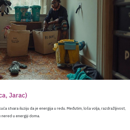
a, Jarac)
ća stvara iluziju da je energija u redu. Međutim, loša volja, razdražljivost,
ju nered u energiji doma.