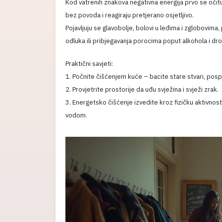
Kod vatrenih znakova negativna energija prvo se očituj
bez povoda i reagiraju pretjerano osjetljivo.
Pojavljuju se glavobolje, bolovi u leđima i zglobovima
odluka ili pribjegavanja porocima poput alkohola i dro
Praktični savjeti:
1. Počnite čišćenjem kuće – bacite stare stvari, pos
2. Provjetrite prostorije da uđu svježina i svježi zrak.
3. Energetsko čišćenje izvedite kroz fizičku aktivnost
vodom.