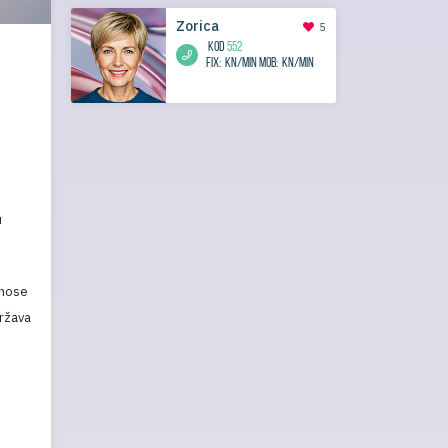
Zorica
5
KOD
552
Fix:
kn/min
Mob:
kn/min
u
 nose
država