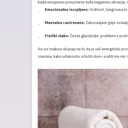
Kada nesvjesno preuzmete tuđu negativnu vibraciju, s
Emocionalno iscrpljeno:
Srditost, čangrizavost 
Mentalno rastreseno:
Zaboravljate gdje ostavlj
Fizički slabo:
Česte glavobolje, problemi s proba
Svi ovi znakovi ukazuju na to da je vaš energetski p
znacima, kako učinkovito očistiti dom i vratiti mu mir i