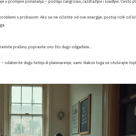
e u promjeni ponašanja – postaju čangrizavi, razdražljivi i svadljivi. Često p
, problemi s probavom. Ako se ne očistite od ove energije, postoji rizik od lo
ga.
premite prašinu, popravite ono što dugo odgađate...
 – odaberite dugu šetnju ili planinarenje, sami. Nakon toga se otuširajte to