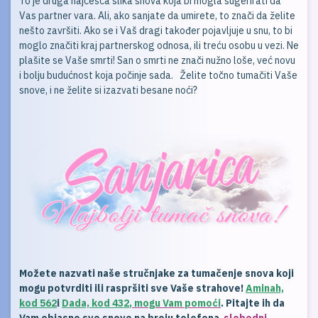
To je druga najčešća slika snova koja bi mogla sugerirati da
Vas partner vara. Ali, ako sanjate da umirete, to znači da želite
nešto završiti. Ako se i Vaš dragi također pojavljuje u snu, to bi
moglo značiti kraj partnerskog odnosa, ili treću osobu u vezi. Ne
plašite se Vaše smrti! San o smrti ne znači nužno loše, već novu
i bolju budućnost koja počinje sada. Želite točno tumačiti Vaše
snove, i ne želite si izazvati besane noći?
Možete nazvati naše stručnjake za tumačenje snova koji
mogu potvrditi ili raspršiti sve Vaše strahove!
Amin
a
h,
kod 562
i
Dada, kod 432
, mogu Vam pomoći
. Pitajte ih da