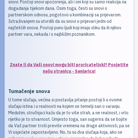
snovi. Postoji snovi upozorenja, ali i oni koji su samo reakcija na
događanja tijekom dana. Osim toga, česti su snovi o
partnerskom odnosu, pogotovo u kombinaciji sa prijevarom.
Istraživanjem su utvrdili da su snovi o prijevari jedni od
najčešćih snova. Postoji puno ljudi koji imaju sliku da ih njihov
partner vara, nekada i s najbližim poznanikom.
Znate li da Vaši snovi mogu biti proricateljski? Posjetite
našu stranicu - Sanjaricu!
Tumačenje snova
U tome slučaju, većina si postavlja pitanje postoji li u ovome
slučaju istina i u realnosti na kojem se temelji san o varanju.
Međutim, stručnjaci kažu da je to više strah, a ne realnost, i vrlo
rijetko je to stvarnost. Umjesto toga, san sugerira da se bojite
da Vaš partner troši previše vremena na druge aktivnosti, pa se
Vi osjećate zapostavljeno. No, tu su dva slučaja koja, ako se