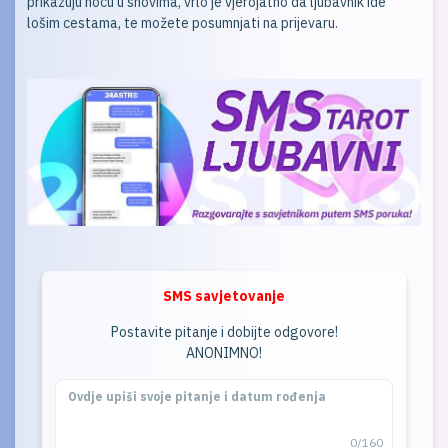
prikazuju noću u snovima, vrlo je vjerojatno da ljubavnik ide
lošim cestama, te možete posumnjati na prijevaru.
SMS savjetovanje
Postavite pitanje i dobijte odgovore!
ANONIMNO!
0/160