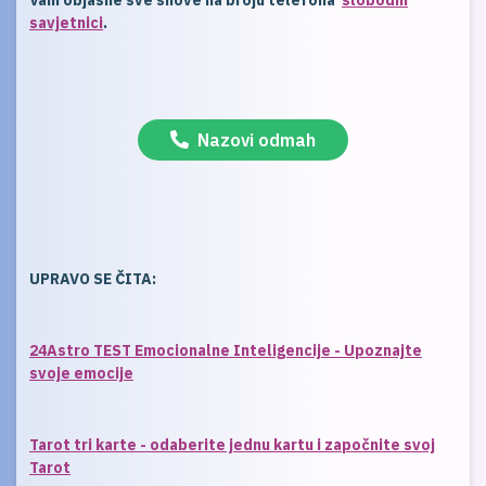
Vam objasne sve snove na broju telefona
slobodni
savjetnici
.
Nazovi odmah
UPRAVO SE ČITA:
24Astro TEST Emocionalne Inteligencije - Upoznajte
svoje emocije
Tarot tri karte - odaberite jednu kartu i započnite svoj
Tarot