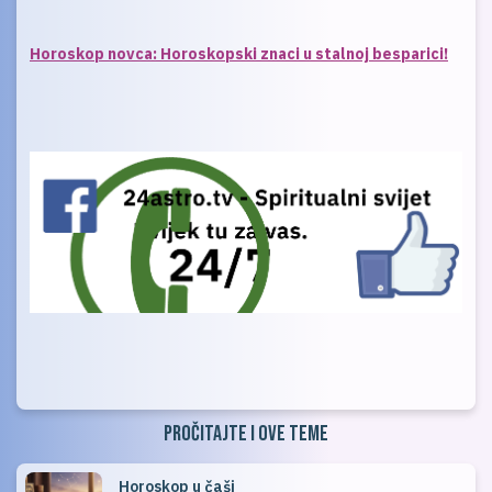
Horoskop novca: Horoskopski znaci u stalnoj besparici!
Pročitajte i ove teme
Horoskop u čaši