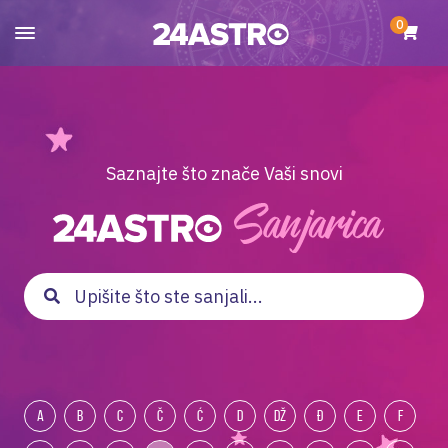
0
Saznajte što znače Vaši snovi
A
B
C
Č
Ć
D
DŽ
Đ
E
F