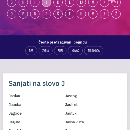
G
H
I
J
K
L
LJ
M
N
NJ
O
P
R
S
Š
T
U
V
Z
Ž
Često pretraživani pojmovi
PAS
ZMIJA
ZUBI
NOVAC
TRUDNOĆA
Sanjati na slovo J
Jablan
Jastog
Jabuka
Jastreb
Jagode
Jastuk
Jaguar
Javna kuća