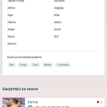
Jahati konja
Jazavac
Jahta
Jegulja
Jaja
Jela
Jakna
Jelen
Janje
Jesti
Jarac
Jež
Jarbol
Često pretraživani pojmovi
Pas
Zmija
Zubi
Novac
Trudnoća
Savjetnici za snove
Zorica
5