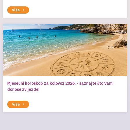
Više
Mjesečni horoskop za kolovoz 2026. - saznajte što Vam
donose zvijezde!
Više