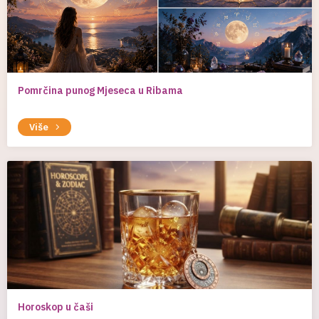
Pomrčina punog Mjeseca u Ribama
Više
Horoskop u čaši