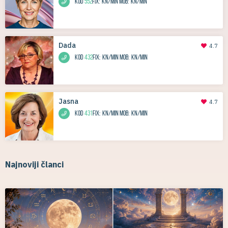
KOD
552
Fix:
kn/min
Mob:
kn/min
Dada
4.7
KOD
432
Fix:
kn/min
Mob:
kn/min
Jasna
4.7
KOD
431
Fix:
kn/min
Mob:
kn/min
Najnoviji članci