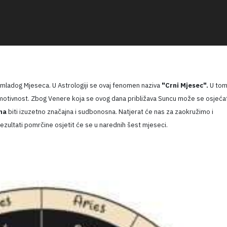
mladog Mjeseca. U Astrologiji se ovaj fenomen naziva
"Crni Mjesec".
U tom
a emotivnost. Zbog Venere koja se ovog dana približava Suncu može se osjećat
na
biti izuzetno značajna i sudbonosna. Natjerat će nas za zaokružimo i
zultati pomrčine osjetit će se u narednih šest mjeseci.