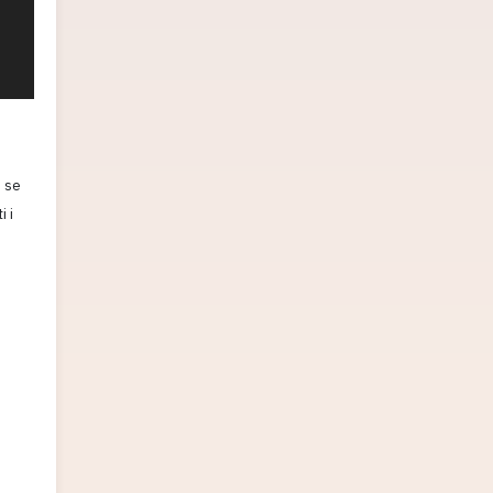
 se
i i