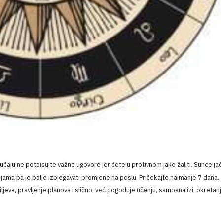
učaju ne potpisujte važne ugovore jer ćete u protivnom jako žaliti. Sunce ja
ama pa je bolje izbjegavati promjene na poslu. Pričekajte najmanje 7 dana.
iljeva, pravljenje planova i slično, već pogoduje učenju, samoanalizi, okretan