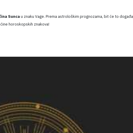
čina Sunca
u znaku Vage. Prema astrološkim prognozama, bit će to događa
 većine horoskopskih znakova!