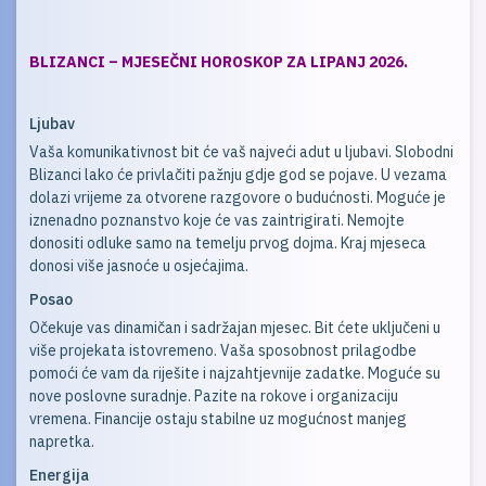
BLIZANCI – MJESEČNI HOROSKOP ZA LIPANJ 2026.
Ljubav
Vaša komunikativnost bit će vaš najveći adut u ljubavi. Slobodni
Blizanci lako će privlačiti pažnju gdje god se pojave. U vezama
dolazi vrijeme za otvorene razgovore o budućnosti. Moguće je
iznenadno poznanstvo koje će vas zaintrigirati. Nemojte
donositi odluke samo na temelju prvog dojma. Kraj mjeseca
donosi više jasnoće u osjećajima.
Posao
Očekuje vas dinamičan i sadržajan mjesec. Bit ćete uključeni u
više projekata istovremeno. Vaša sposobnost prilagodbe
pomoći će vam da riješite i najzahtjevnije zadatke. Moguće su
nove poslovne suradnje. Pazite na rokove i organizaciju
vremena. Financije ostaju stabilne uz mogućnost manjeg
napretka.
Energija