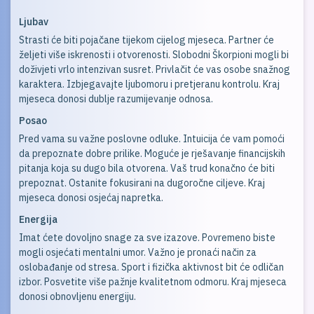
Ljubav
Strasti će biti pojačane tijekom cijelog mjeseca. Partner će
željeti više iskrenosti i otvorenosti. Slobodni Škorpioni mogli bi
doživjeti vrlo intenzivan susret. Privlačit će vas osobe snažnog
karaktera. Izbjegavajte ljubomoru i pretjeranu kontrolu. Kraj
mjeseca donosi dublje razumijevanje odnosa.
Posao
Pred vama su važne poslovne odluke. Intuicija će vam pomoći
da prepoznate dobre prilike. Moguće je rješavanje financijskih
pitanja koja su dugo bila otvorena. Vaš trud konačno će biti
prepoznat. Ostanite fokusirani na dugoročne ciljeve. Kraj
mjeseca donosi osjećaj napretka.
Energija
Imat ćete dovoljno snage za sve izazove. Povremeno biste
mogli osjećati mentalni umor. Važno je pronaći način za
oslobađanje od stresa. Sport i fizička aktivnost bit će odličan
izbor. Posvetite više pažnje kvalitetnom odmoru. Kraj mjeseca
donosi obnovljenu energiju.