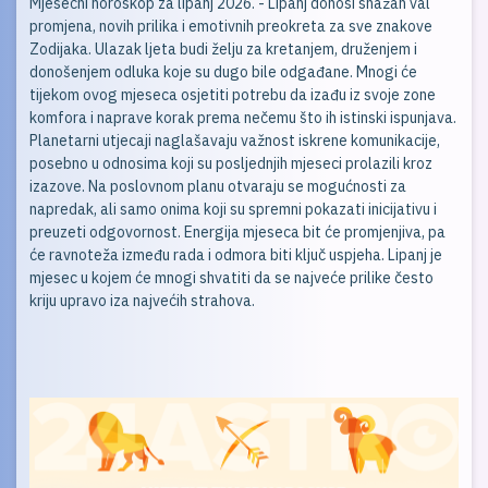
Mjesečni horoskop za lipanj 2026. - Lipanj donosi snažan val
promjena, novih prilika i emotivnih preokreta za sve znakove
Zodijaka. Ulazak ljeta budi želju za kretanjem, druženjem i
donošenjem odluka koje su dugo bile odgađane. Mnogi će
tijekom ovog mjeseca osjetiti potrebu da izađu iz svoje zone
komfora i naprave korak prema nečemu što ih istinski ispunjava.
Planetarni utjecaji naglašavaju važnost iskrene komunikacije,
posebno u odnosima koji su posljednjih mjeseci prolazili kroz
izazove. Na poslovnom planu otvaraju se mogućnosti za
napredak, ali samo onima koji su spremni pokazati inicijativu i
preuzeti odgovornost. Energija mjeseca bit će promjenjiva, pa
će ravnoteža između rada i odmora biti ključ uspjeha. Lipanj je
mjesec u kojem će mnogi shvatiti da se najveće prilike često
kriju upravo iza najvećih strahova.