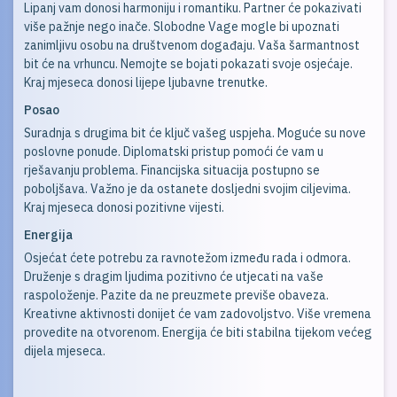
Lipanj vam donosi harmoniju i romantiku. Partner će pokazivati
više pažnje nego inače. Slobodne Vage mogle bi upoznati
zanimljivu osobu na društvenom događaju. Vaša šarmantnost
bit će na vrhuncu. Nemojte se bojati pokazati svoje osjećaje.
Kraj mjeseca donosi lijepe ljubavne trenutke.
Posao
Suradnja s drugima bit će ključ vašeg uspjeha. Moguće su nove
poslovne ponude. Diplomatski pristup pomoći će vam u
rješavanju problema. Financijska situacija postupno se
poboljšava. Važno je da ostanete dosljedni svojim ciljevima.
Kraj mjeseca donosi pozitivne vijesti.
Energija
Osjećat ćete potrebu za ravnotežom između rada i odmora.
Druženje s dragim ljudima pozitivno će utjecati na vaše
raspoloženje. Pazite da ne preuzmete previše obaveza.
Kreativne aktivnosti donijet će vam zadovoljstvo. Više vremena
provedite na otvorenom. Energija će biti stabilna tijekom većeg
dijela mjeseca.