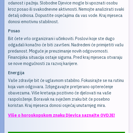
odanost i pažnju. Slobodne Djevice mogle bi upoznati osobu
kroz posao ili svakodnevne aktivnosti. Nemojte analizirati svaki
detalj odnosa. Dopustite osjećajima da vas vode. Kraj mjeseca
donosi emotivnu stabilnost.
Posao
Bit ćete vrlo organizirani i učinkoviti. Poslovi koje ste dugo
odgađali konačno će biti završeni. Nadređeni će primijetiti vašu
predanost. Moguće je preuzimanje novih odgovornosti.
Financijska situacija ostaje sigurna. Pred kraj mjeseca otvaraju
se nove mogućnosti za razvoj karijere.
Energija
Vaše zdravlje bit će uglavnom stabilno. Fokusirajte se na rutinu
koja vam odgovara. Izbjegavajte pretjerano opterećenje
obavezama. Više kretanja pozitivno će djelovati na vaše
raspoloženje. Boravak na svježem zraku bit će posebno
koristan. Kraj mjeseca donosi osjećaj unutarnjeg mira.
Više o horoskopskom znaku Djevica saznajte OVDJE!