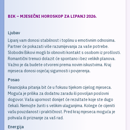
BIK – MJESEČNI HOROSKOP ZA LIPANJ 2026.
Ljubav
Lipanj vam donosi stabilnost i toplinu u emotivnim odnosima.
Partner će pokazati više razumijevanja za vaše potrebe.
Slobodni Bikovi mogli bi obnoviti kontakt s osobom iz prošlosti.
Romantični trenuci dolazit će spontano i bez velikih planova.
Važno je da budete otvoreni prema novim iskustvima. Kraj
mjeseca donosi osjećaj sigurnosti i povjerenja.
Posao
Financijska pitanja bit će u fokusu tijekom cijelog mjeseca.
Moguća je prilika za dodatnu zaradu ili povoljan poslovni
dogovor. Vaša upornost donijet će rezultate koje ste dugo
čekali. Nemojte žuriti s velikim ulaganjima. Kolege će cijeniti
vašu pouzdanost i praktičnost. Pred kraj mjeseca moguća je
pohvala ili priznanje za vaš rad.
Energija