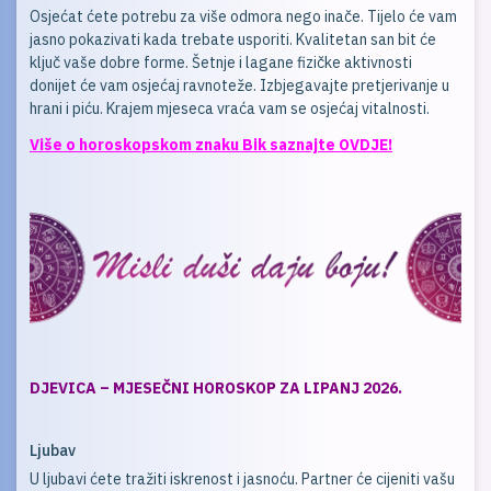
Osjećat ćete potrebu za više odmora nego inače. Tijelo će vam
jasno pokazivati kada trebate usporiti. Kvalitetan san bit će
ključ vaše dobre forme. Šetnje i lagane fizičke aktivnosti
donijet će vam osjećaj ravnoteže. Izbjegavajte pretjerivanje u
hrani i piću. Krajem mjeseca vraća vam se osjećaj vitalnosti.
Više o horoskopskom znaku Bik saznajte OVDJE!
DJEVICA – MJESEČNI HOROSKOP ZA LIPANJ 2026.
Ljubav
U ljubavi ćete tražiti iskrenost i jasnoću. Partner će cijeniti vašu