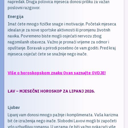
napredak. Druga polovica mjeseca donosi priliku za važan
poslovni razgovor.
Energija
Imat ćete mnogo fizičke snage i motivacije. Početak mjeseca
idealan je za nove sportske aktivnosti ili promjenu životnih
navika. Povremeno biste mogli osjećati nervozu zbog
nagomilanih obaveza. Važno je pronaći vrijeme za odmor i
opuštanje. Boravak u prirodi posebno će vam goditi. Pred kraj
mjeseca osjećat ćete se snažnije nego inače.
Više o horoskopskom znaku Ovan saznajte OVDJE!
LAV – MJESEČNI HOROSKOP ZA LIPANJ 2026.
Ljubav
Lipanj vam donosi mnogo pažnje i komplimenata. Vaša karizma
bit će izraženija nego inače. Slobodni Lavovi mogli bi započeti
vrlo uzbudljivu romansu. U vezama će biti važno pokazati više