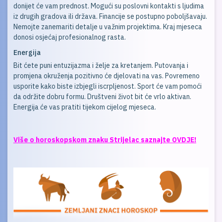
donijet će vam prednost. Mogući su poslovni kontakti s ljudima
iz drugih gradova ili država. Financije se postupno poboljšavaju.
Nemojte zanemariti detalje u važnim projektima. Kraj mjeseca
donosi osjećaj profesionalnog rasta.
Energija
Bit ćete puni entuzijazma i želje za kretanjem. Putovanja i
promjena okruženja pozitivno će djelovati na vas. Povremeno
usporite kako biste izbjegli iscrpljenost. Sport će vam pomoći
da održite dobru formu. Društveni život bit će vrlo aktivan.
Energija će vas pratiti tijekom cijelog mjeseca.
Više o horoskopskom znaku Strijelac saznajte OVDJE!