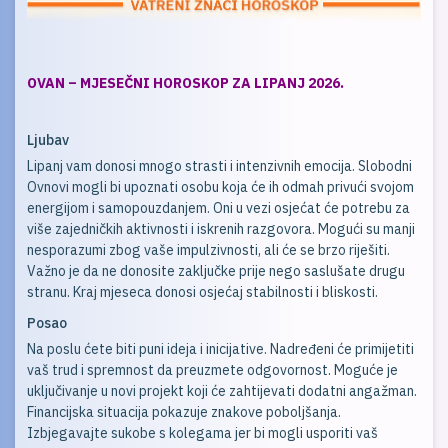
OVAN – MJESEČNI HOROSKOP ZA LIPANJ 2026
.
Ljubav
Lipanj vam donosi mnogo strasti i intenzivnih emocija. Slobodni
Ovnovi mogli bi upoznati osobu koja će ih odmah privući svojom
energijom i samopouzdanjem. Oni u vezi osjećat će potrebu za
više zajedničkih aktivnosti i iskrenih razgovora. Mogući su manji
nesporazumi zbog vaše impulzivnosti, ali će se brzo riješiti.
Važno je da ne donosite zaključke prije nego saslušate drugu
stranu. Kraj mjeseca donosi osjećaj stabilnosti i bliskosti.
Posao
Na poslu ćete biti puni ideja i inicijative. Nadređeni će primijetiti
vaš trud i spremnost da preuzmete odgovornost. Moguće je
uključivanje u novi projekt koji će zahtijevati dodatni angažman.
Financijska situacija pokazuje znakove poboljšanja.
Izbjegavajte sukobe s kolegama jer bi mogli usporiti vaš