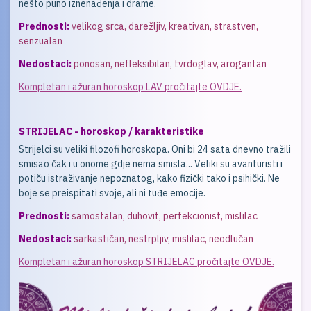
nešto puno iznenađenja i drame.
Prednosti:
velikog srca, darežljiv, kreativan, strastven,
senzualan
Nedostaci:
ponosan, nefleksibilan, tvrdoglav, arogantan
Kompletan i ažuran horoskop LAV pročitajte OVDJE.
STRIJELAC - horoskop / karakteristike
Strijelci su veliki filozofi horoskopa. Oni bi 24 sata dnevno tražili
smisao čak i u onome gdje nema smisla... Veliki su avanturisti i
potiču istraživanje nepoznatog, kako fizički tako i psihički. Ne
boje se preispitati svoje, ali ni tuđe emocije.
Prednosti:
samostalan, duhovit, perfekcionist, mislilac
Nedostaci:
sarkastičan, nestrpljiv, mislilac, neodlučan
Kompletan i ažuran horoskop STRIJELAC pročitajte OVDJE.