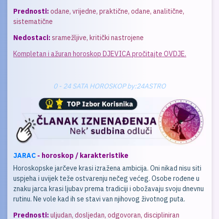
Prednosti:
odane, vrijedne, praktične, odane, analitične,
sistematične
Nedostaci:
sramežljive, kritički nastrojene
Kompletan i ažuran horoskop DJEVICA pročitajte OVDJE.
0 - 24 SATA HOROSKOP by:24ASTRO
JARAC
- horoskop / karakteristike
Horoskopske jarčeve krasi izražena ambicija. Oni nikad nisu siti
uspjeha i uvijek teže ostvarenju nečeg većeg. Osobe rođene u
znaku jarca krasi ljubav prema tradiciji i obožavaju svoju dnevnu
rutinu. Ne vole kad ih se stavi van njihovog životnog puta.
Prednosti:
uljudan, dosljedan, odgovoran, discipliniran