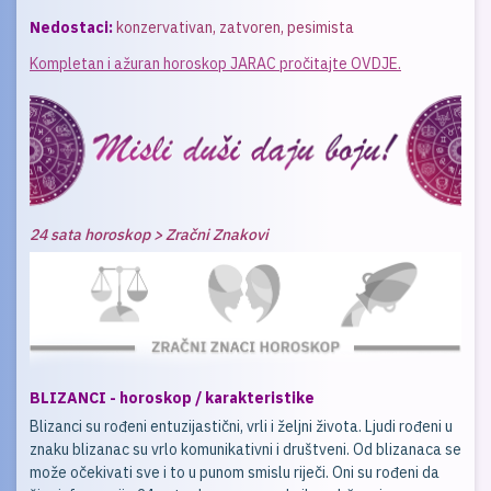
Nedostaci:
konzervativan, zatvoren, pesimista
Kompletan i ažuran horoskop JARAC pročitajte OVDJE.
24 sata horoskop > Zračni Znakovi
BLIZANCI - horoskop / karakteristike
Blizanci su rođeni entuzijastični, vrli i željni života. Ljudi rođeni u
znaku blizanac su vrlo komunikativni i društveni. Od blizanaca se
može očekivati sve i to u punom smislu riječi. Oni su rođeni da