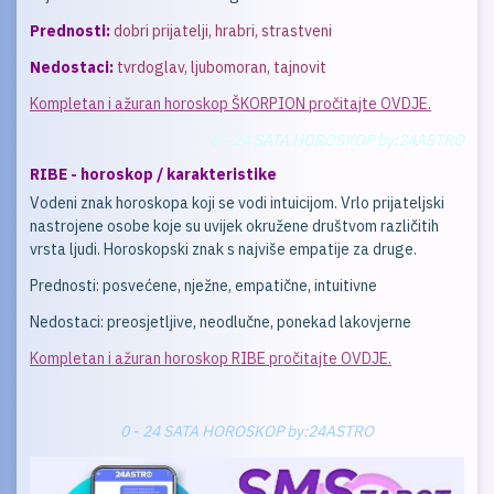
Prednosti:
dobri prijatelji, hrabri, strastveni
Nedostaci:
tvrdoglav, ljubomoran, tajnovit
Kompletan i ažuran horoskop ŠKORPION pročitajte OVDJE.
0 - 24 SATA HOROSKOP by:24ASTRO
RIBE - horoskop / karakteristike
Vodeni znak horoskopa koji se vodi intuicijom. Vrlo prijateljski
nastrojene osobe koje su uvijek okružene društvom različitih
vrsta ljudi. Horoskopski znak s najviše empatije za druge.
Prednosti: posvećene, nježne, empatične, intuitivne
Nedostaci: preosjetljive, neodlučne, ponekad lakovjerne
Kompletan i ažuran horoskop RIBE pročitajte OVDJE.
0 - 24 SATA HOROSKOP by:24ASTRO