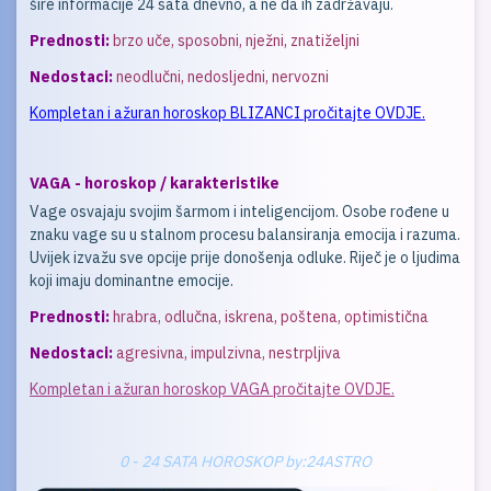
šire informacije 24 sata dnevno, a ne da ih zadržavaju.
Prednosti:
brzo uče, sposobni, nježni, znatiželjni
Nedostaci:
neodlučni, nedosljedni, nervozni
Kompletan i ažuran horoskop BLIZANCI pročitajte OVDJE.
VAGA - horoskop / karakteristike
Vage osvajaju svojim šarmom i inteligencijom. Osobe rođene u
znaku vage su u stalnom procesu balansiranja emocija i razuma.
Uvijek izvažu sve opcije prije donošenja odluke. Riječ je o ljudima
koji imaju dominantne emocije.
Prednosti:
hrabra, odlučna, iskrena, poštena, optimistična
Nedostaci:
agresivna, impulzivna, nestrpljiva
Kompletan i ažuran horoskop VAGA pročitajte OVDJE.
0 - 24 SATA HOROSKOP by:24ASTRO