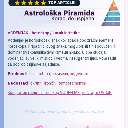
VODENJAK - horoskop / karakteristike
Vodenjak je horoskopski znak koji spada pod zračni element
horoskopa. Pripadnici ovog znaka mogu biti ili tihi i povučeni ili
dominantni i komunikativni, između nikako. U oba slučaja
vodenjaci su veliki mislioci i veoma inteligentni ljudi. Vole raditi
za dobrobit njihove zajednice.
Prednosti:
humanitarci, nezavisni, odgovorni
Nedostaci:
okrutni, ironični, temperamentni
Kompletan i ažuran horoskop VODENJAK pročitajte OVDJE.
Najtočniji dnevni / tjedni / mjesečni horoskop