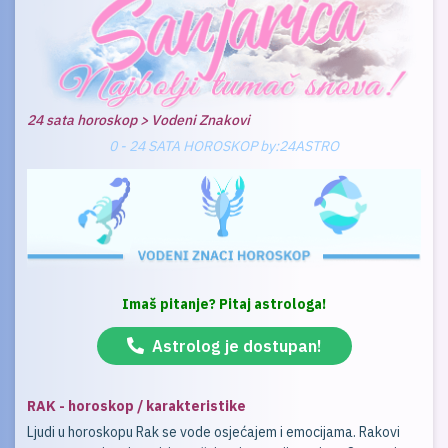
24 sata horoskop > Vodeni Znakovi
0 - 24 SATA HOROSKOP by:24ASTRO
Imaš pitanje? Pitaj astrologa!
Astrolog je dostupan!
RAK - horoskop / karakteristike
Ljudi u horoskopu Rak se vode osjećajem i emocijama. Rakovi