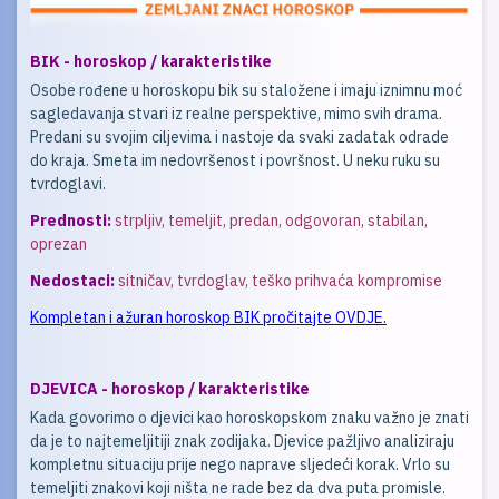
BIK - horoskop / karakteristike
Osobe rođene u horoskopu bik su staložene i imaju iznimnu moć
sagledavanja stvari iz realne perspektive, mimo svih drama.
Predani su svojim ciljevima i nastoje da svaki zadatak odrade
do kraja. Smeta im nedovršenost i površnost. U neku ruku su
tvrdoglavi.
Prednosti:
strpljiv, temeljit, predan, odgovoran, stabilan,
oprezan
Nedostaci:
sitničav, tvrdoglav, teško prihvaća kompromise
Kompletan i ažuran horoskop BIK pročitajte OVDJE.
DJEVICA - horoskop / karakteristike
Kada govorimo o djevici kao horoskopskom znaku važno je znati
da je to najtemeljitiji znak zodijaka. Djevice pažljivo analiziraju
kompletnu situaciju prije nego naprave sljedeći korak. Vrlo su
temeljiti znakovi koji ništa ne rade bez da dva puta promisle.