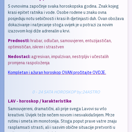
S ovnovima započinje svaka horoskopska godina. Znak kojeg
krasi epitet ratnika i vođe. Osobe rođene u znaku ovna
posjeduju notu sebičnosti i krasi ih djetinjasti duh. Ovan obožava
dokazivanje i natjecanje stoga uvijek je u potrazi za novim
izazovom koji diže adrenalin u krvi.
Prednosti:
hrabar, odlučan, samouvjeren, entuzijastičan,
optimističan, iskren i strastven
Nedostaci:
agresivan, impulzivan, nestrpljiv i učestalih
promjena raspoloženja
Kompletan i ažuran horoskop OVAN pročitajte OVDJE.
0 - 24 SATA HOROSKOP by:24ASTRO
LAV - horoskop / karakteristike
Samouvjereni, dramatični, ali prije svega Lavovi su vrlo
kreativni. Uvijek teže nečem novom i nesvakidašnjem. Mrze
rutinu i smeta im monotonija. Stoga poput prave vatre znaju
rasplamsati strasti, ali i sasvim obične situacije pretvoriti u