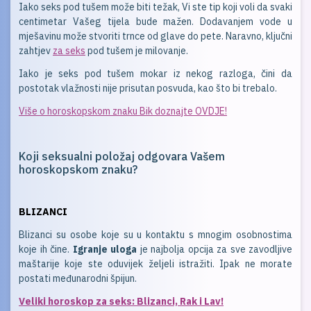
Iako seks pod tušem može biti težak, Vi ste tip koji voli da svaki
centimetar Vašeg tijela bude mažen. Dodavanjem vode u
mješavinu može stvoriti trnce od glave do pete. Naravno, ključni
zahtjev
za seks
pod tušem je milovanje.
Iako je seks pod tušem mokar iz nekog razloga, čini da
postotak vlažnosti nije prisutan posvuda, kao što bi trebalo.
Više o horoskopskom znaku Bik doznajte OVDJE!
Koji seksualni položaj odgovara Vašem
horoskopskom znaku?
BLIZANCI
Blizanci su osobe koje su u kontaktu s mnogim osobnostima
koje ih čine.
Igranje uloga
je najbolja opcija za sve zavodljive
maštarije koje ste oduvijek željeli istražiti. Ipak ne morate
postati međunarodni špijun.
Veliki horoskop za seks: Blizanci, Rak i Lav!