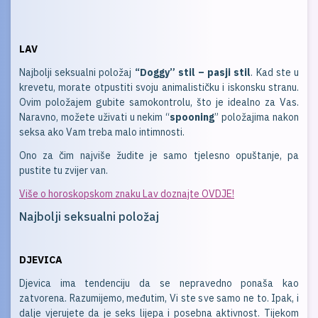
LAV
Najbolji seksualni položaj
“Doggy” stil – pasji stil
. Kad ste u
krevetu, morate otpustiti svoju animalističku i iskonsku stranu.
Ovim položajem gubite samokontrolu, što je idealno za Vas.
Naravno, možete uživati u nekim “
spooning
” položajima nakon
seksa ako Vam treba malo intimnosti.
Ono za čim najviše žudite je samo tjelesno opuštanje, pa
pustite tu zvijer van.
Više o horoskopskom znaku Lav doznajte OVDJE!
Najbolji seksualni položaj
DJEVICA
Djevica ima tendenciju da se nepravedno ponaša kao
zatvorena. Razumijemo, međutim, Vi ste sve samo ne to. Ipak, i
dalje vjerujete da je seks lijepa i posebna aktivnost. Tijekom