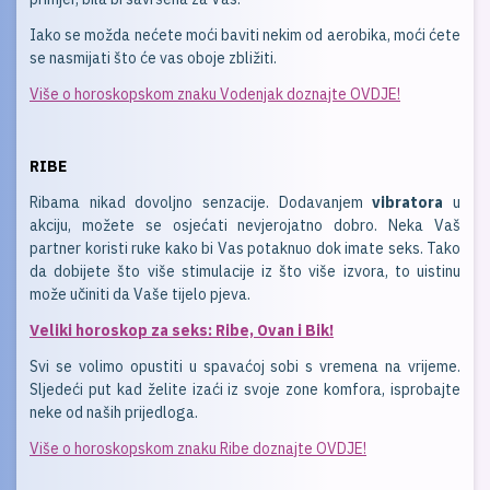
Iako se možda nećete moći baviti nekim od aerobika, moći ćete
se nasmijati što će vas oboje zbližiti.
Više o horoskopskom znaku Vodenjak doznajte OVDJE!
RIBE
Ribama nikad dovoljno senzacije. Dodavanjem
vibratora
u
akciju, možete se osjećati nevjerojatno dobro. Neka Vaš
partner koristi ruke kako bi Vas potaknuo dok imate seks. Tako
da dobijete što više stimulacije iz što više izvora, to uistinu
može učiniti da Vaše tijelo pjeva.
Veliki horoskop za seks: Ribe, Ovan i Bik!
Svi se volimo opustiti u spavaćoj sobi s vremena na vrijeme.
Sljedeći put kad želite izaći iz svoje zone komfora, isprobajte
neke od naših prijedloga.
Više o horoskopskom znaku Ribe doznajte OVDJE!