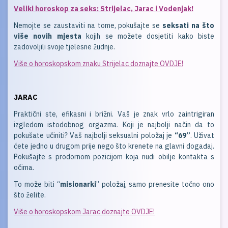
Veliki horoskop za seks: Strijelac, Jarac i Vodenjak!
Nemojte se zaustaviti na tome, pokušajte se
seksati na što
više novih mjesta
kojih se možete dosjetiti kako biste
zadovoljili svoje tjelesne žudnje.
Više o horoskopskom znaku Strijelac doznajte OVDJE!
JARAC
Praktični ste, efikasni i brižni. Vaš je znak vrlo zaintrigiran
izgledom istodobnog orgazma. Koji je najbolji način da to
pokušate učiniti? Vaš najbolji seksualni položaj je
“69”
. Uživat
ćete jedno u drugom prije nego što krenete na glavni događaj.
Pokušajte s prodornom pozicijom koja nudi obilje kontakta s
očima.
To može biti “
misionarki
” položaj, samo prenesite točno ono
što želite.
Više o horoskopskom Jarac doznajte OVDJE!