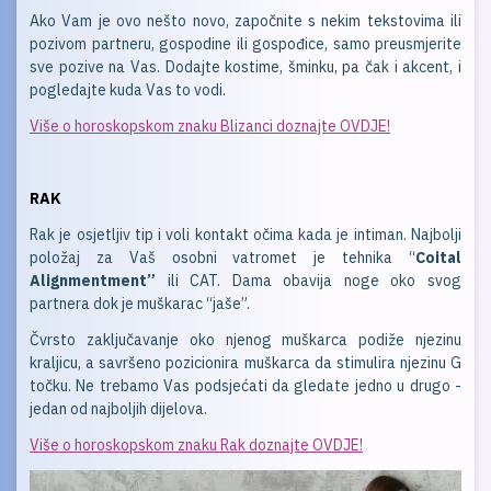
Ako Vam je ovo nešto novo, započnite s nekim tekstovima ili
pozivom partneru, gospodine ili gospođice, samo preusmjerite
sve pozive na Vas. Dodajte kostime, šminku, pa čak i akcent, i
pogledajte kuda Vas to vodi.
Više o horoskopskom znaku Blizanci doznajte OVDJE!
RAK
Rak je osjetljiv tip i voli kontakt očima kada je intiman. Najbolji
položaj za Vaš osobni vatromet je tehnika “
Coital
Alignmentment”
ili CAT. Dama obavija noge oko svog
partnera dok je muškarac “jaše”.
Čvrsto zaključavanje oko njenog muškarca podiže njezinu
kraljicu, a savršeno pozicionira muškarca da stimulira njezinu G
točku. Ne trebamo Vas podsjećati da gledate jedno u drugo -
jedan od najboljih dijelova.
Više o horoskopskom znaku Rak doznajte OVDJE!