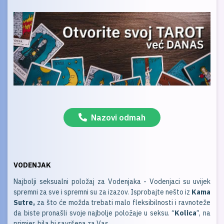
Nazovi odmah
VODENJAK
Najbolji seksualni položaj za Vodenjaka - Vodenjaci su uvijek
spremni za sve i spremni su za izazov. Isprobajte nešto iz
Kama
Sutre,
za što će možda trebati malo fleksibilnosti i ravnoteže
da biste pronašli svoje najbolje položaje u seksu. “
Kolica
”, na
primjer, bila bi savršena za Vas.