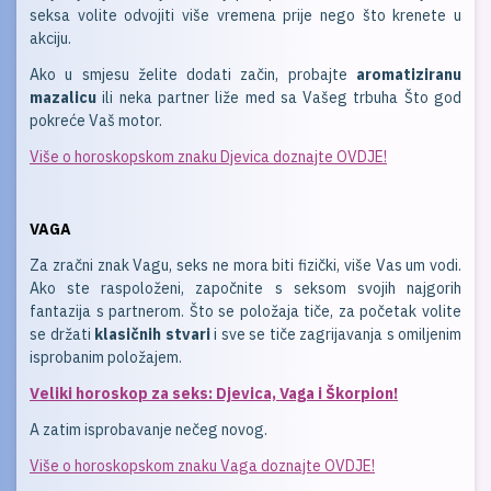
seksa volite odvojiti više vremena prije nego što krenete u
akciju.
Ako u smjesu želite dodati začin, probajte
aromatiziranu
mazalicu
ili neka partner liže med sa Vašeg trbuha Što god
pokreće Vaš motor.
Više o horoskopskom znaku Djevica doznajte OVDJE!
VAGA
Za zračni znak Vagu, seks ne mora biti fizički, više Vas um vodi.
Ako ste raspoloženi, započnite s seksom svojih najgorih
fantazija s partnerom. Što se položaja tiče, za početak volite
se držati
klasičnih stvari
i sve se tiče zagrijavanja s omiljenim
isprobanim položajem.
Veliki horoskop za seks: Djevica, Vaga i Škorpion!
A zatim isprobavanje nečeg novog.
Više o horoskopskom znaku Vaga doznajte OVDJE!